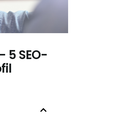
– 5 SEO-
il