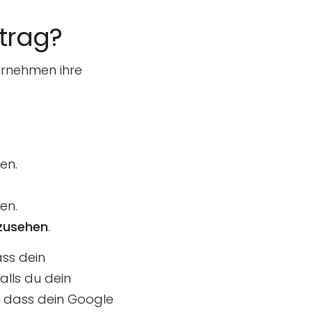
ntrag?
ernehmen ihre
en.
en.
nzusehen
.
ass dein
lls du dein
, dass dein Google