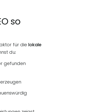
EO so
aktor für die
lokale
nnst du:
er gefunden
berzeugen
rauenswürdig
stungen zeigst.