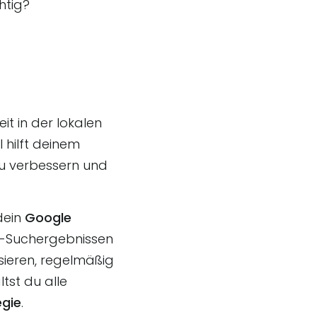
htig?
it in der lokalen
l hilft deinem
zu verbessern und
dein
Google
e-Suchergebnissen
sieren, regelmäßig
tst du alle
egie
.