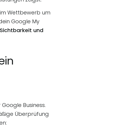
n, im Wettbewerb um
 dein Google My
 Sichtbarkeit
und
ein
r
Google Business
.
lmäßige Überprüfung
ren: